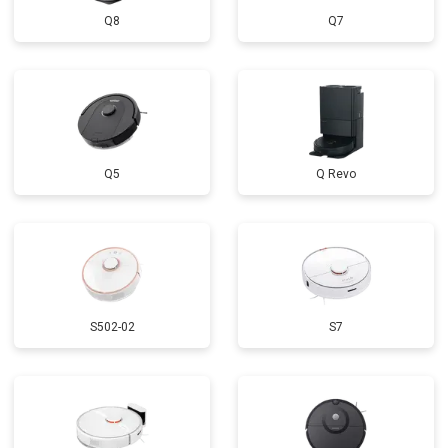
Q8
Q7
Q5
Q Revo
S502-02
S7