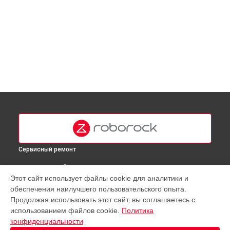
Сервисный ремонт
ВЫБЕРИ СВОЙ ГОРОД
Этот сайт использует файлы cookie для аналитики и
Замена материнской платы робота-пылесоса S7plus
обеспечения наилучшего пользовательского опыта.
Roborock в
Москве
Продолжая использовать этот сайт, вы соглашаетесь с
Замена материнской платы робота-пылесоса S7plus
использованием файлов cookie.
Политика
Roborock в
Краснодаре
конфиденциальности
Замена материнской платы робота-пылесоса S7plus