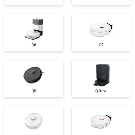
Q8
Q7
Q5
Q Revo