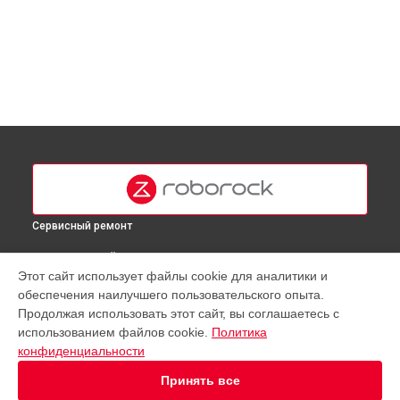
Сервисный ремонт
ВЫБЕРИ СВОЙ ГОРОД
Этот сайт использует файлы cookie для аналитики и
Восстановление колеса робота-пылесоса Q Revo
обеспечения наилучшего пользовательского опыта.
Roborock в
Москве
Продолжая использовать этот сайт, вы соглашаетесь с
Восстановление колеса робота-пылесоса Q Revo
использованием файлов cookie.
Политика
Roborock в
Краснодаре
конфиденциальности
Восстановление колеса робота-пылесоса Q Revo
Roborock в
Ростове-на-Дону
Принять все
Восстановление колеса робота-пылесоса Q Revo