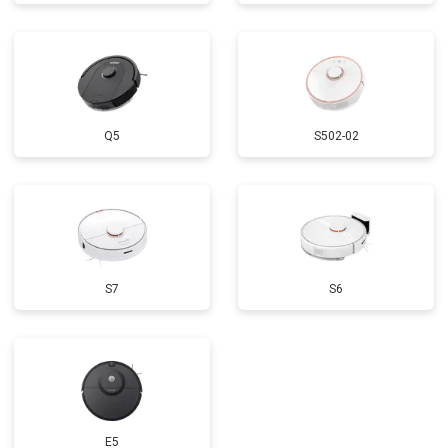
Q5
S502-02
S7
S6
E5